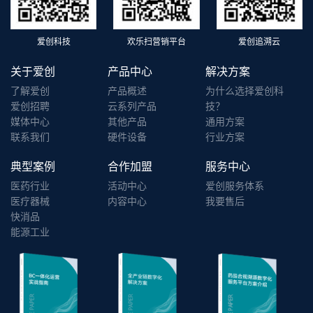
爱创科技
欢乐扫营销平台
爱创追溯云
关于爱创
产品中心
解决方案
了解爱创
产品概述
为什么选择爱创科
爱创招聘
云系列产品
技？
媒体中心
其他产品
通用方案
联系我们
硬件设备
行业方案
典型案例
合作加盟
服务中心
医药行业
活动中心
爱创服务体系
医疗器械
内容中心
我要售后
快消品
能源工业