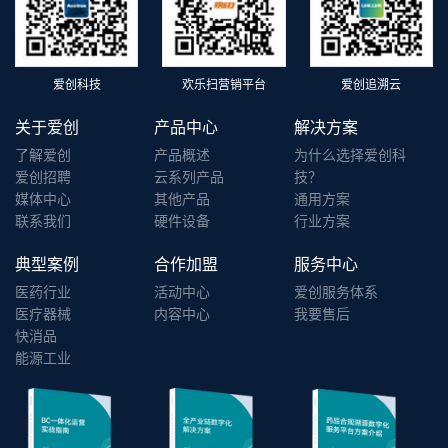
爱创科技
欢乐扫营销平台
爱创追溯云
关于爱创
产品中心
解决方案
了解爱创
产品概述
为什么选择爱创科
爱创招聘
云系列产品
技？
媒体中心
其他产品
通用方案
联系我们
硬件设备
行业方案
典型案例
合作加盟
服务中心
医药行业
活动中心
爱创服务体系
医疗器械
内容中心
我要售后
快消品
能源工业