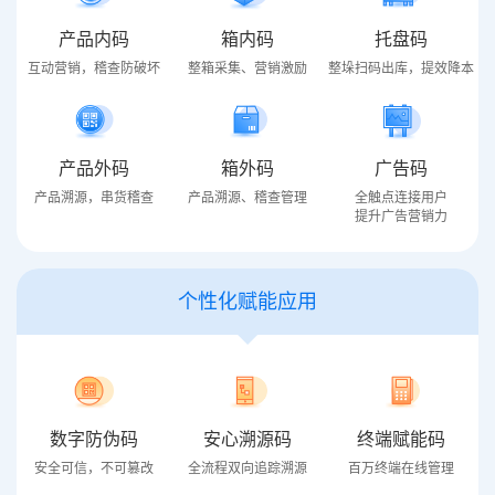
产品内码
箱内码
托盘码
互动营销，稽查防破坏
整箱采集、营销激励
整垛扫码出库，提效降本
产品外码
箱外码
广告码
产品溯源，串货稽查
产品溯源、稽查管理
全触点连接用户
提升广告营销力
个性化赋能应用
数字防伪码
安心溯源码
终端赋能码
安全可信，不可篡改
全流程双向追踪溯源
百万终端在线管理